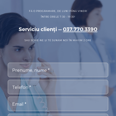
FĂ O PROGRAMARE, DE LUNI PÂNĂ VINERI
ÎNTRE ORELE 7:30 - 19:30!
Serviciu clienți —
037.770.3390
SAU SCRIE-NE ȘI TE SUNĂM NOI ÎN MAXIM 2 ORE
Prenume, nume *
Telefon *
Email *