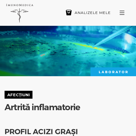
ANALIZELE MELE
ANALIZE
DIAGNOSTIC
AFECȚIUNI
SPECIALIȘTI
TESTARE COVID-19
AFECȚIUNI
PACIENȚI
Artrită inflamatorie
CONTACT
CLINICA
PROFIL ACIZI GRAȘI
CĂUTARE