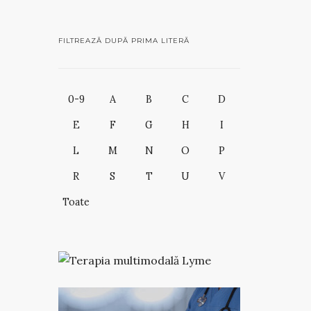
FILTREAZĂ DUPĂ PRIMA LITERĂ
0-9
A
B
C
D
E
F
G
H
I
L
M
N
O
P
R
S
T
U
V
Toate