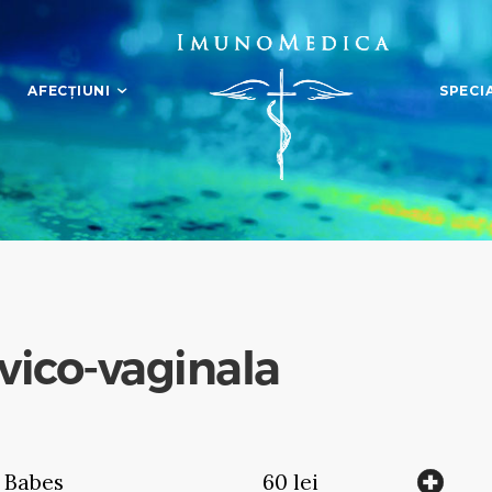
AFECȚIUNI
SPECIA
rvico-vaginala
a Babes
60 lei