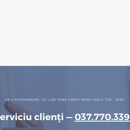
FĂ O PROGRAMARE, DE LUNI PÂNĂ VINERI
ÎNTRE ORELE 7:30 - 19:30!
erviciu clienți —
037.770.33