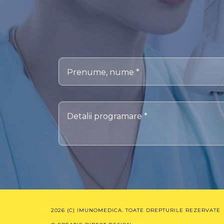
Prenume, nume *
Detalii programare *
2026
(C) IMUNOMEDICA. TOATE DREPTURILE REZERVATE