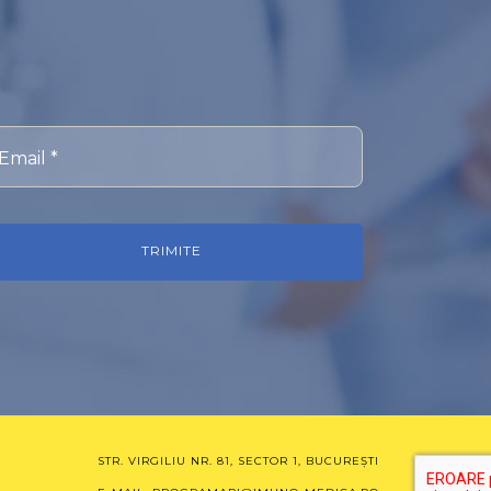
Email *
TRIMITE
STR. VIRGILIU NR. 81, SECTOR 1, BUCUREȘTI