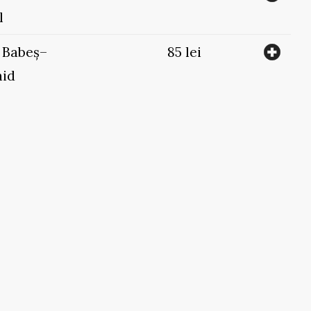
l
ă Babeș–
85 lei
hid