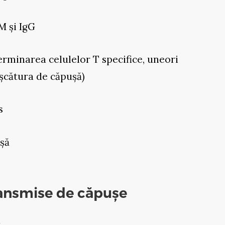
M și IgG
terminarea celulelor T specifice, uneori
ușcătura de căpușă)
s
ușă
ransmise de căpușe