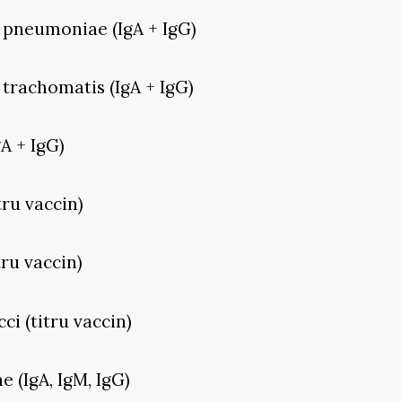
 pneumoniae (IgA + IgG)
 trachomatis (IgA + IgG)
gA + IgG)
tru vaccin)
tru vaccin)
i (titru vaccin)
 (IgA, IgM, IgG)