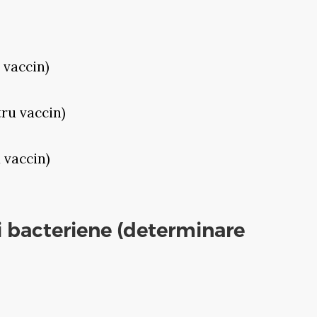
u vaccin)
tru vaccin)
u vaccin)
ii bacteriene (determinare