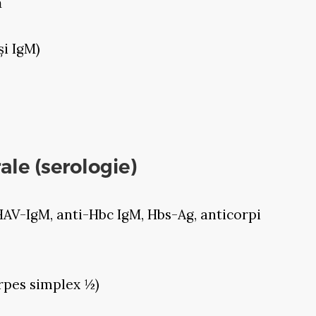
ă
și IgM)
ale (serologie)
-HAV-IgM, anti-Hbc IgM, Hbs-Ag, anticorpi
rpes simplex ½)