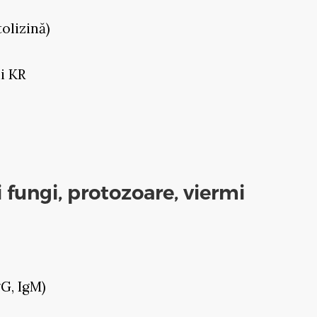
tolizină)
i KR
i fungi, protozoare, viermi
gG, IgM)