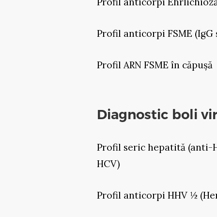
Profil anticorpi Ehrlichioz
Profil anticorpi FSME (IgG 
Profil ARN FSME în căpușă
Diagnostic boli vir
Profil seric hepatită (anti
HCV)
Profil anticorpi HHV ½ (He